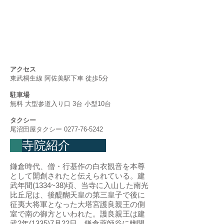
アクセス
東武桐生線 阿佐美駅下車 徒歩5分
駐車場
無料 大型参道入り口 3台 小型10台
タクシー
尾沼田屋タクシー
0277-76-5242
寺院紹介
鎌倉時代、僧・行基作の白衣観音を本尊
として開創されたと伝えられている。建
武年間(1334~38)頃、当寺に入山した南光
比丘尼は、後醍醐天皇の第三皇子で後に
征夷大将軍となった大塔宮護良親王の側
室で南の御方といわれた。護良親王は建
武2年(1335)7月22日、鎌倉薬師谷に幽閉