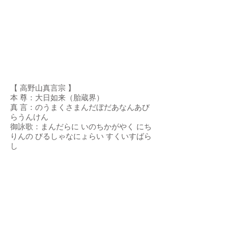
【 高野山真言宗 】
本 尊：大日如来（胎蔵界）
真 言：のうまくさまんだぼだあなんあび
らうんけん
御詠歌：まんだらに いのちかがやく にち
りんの びるしゃなにょらい すくいすばら
し