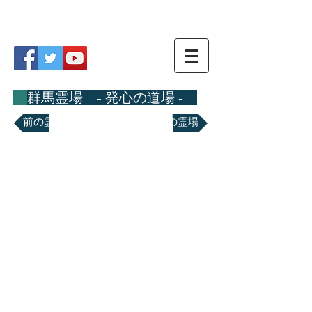
関東八十八ヵ所霊場
群馬霊場 - 発心の道場 -
前の霊場
次の霊場
第七番霊場 日輪山 南光寺
〒379-2311 みどり市笠懸町阿左美967
TEL
0277-76-7109