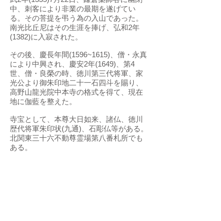
中、刺客により非業の最期を遂げてい
る。その菩提を弔う為の入山であった。
南光比丘尼はその生涯を捧げ、弘和2年
(1382)に入寂された。
その後、慶長年間(1596~1615)、僧・永真
により中興され、慶安2年(1649)、第4
世、僧・良榮の時、徳川第三代将軍、家
光公より御朱印地二十一石四斗を賜り、
高野山龍光院中本寺の格式を得て、現在
地に伽藍を整えた。
寺宝として、本尊大日如来、諸仏、徳川
歴代将軍朱印状(九通)、石彫仏等がある。
北関東三十六不動尊霊場第八番札所でも
ある。