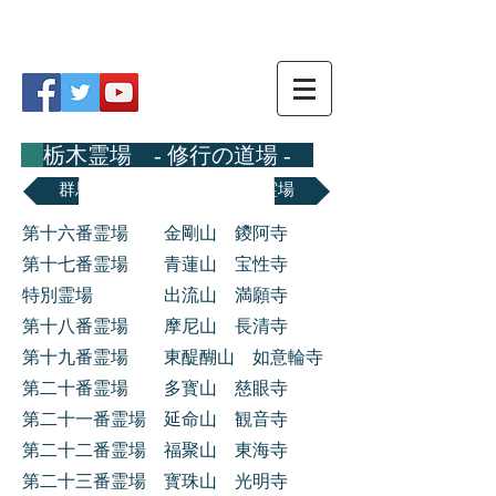
関東八十八ヵ所霊場
栃木霊場 - 修行の道場 -
群馬霊場
茨城霊場
第十六番霊場 金剛山 鑁阿寺
第十七番霊場 青蓮山 宝性寺
特別霊場 出流山 満願寺
第十八番霊場 摩尼山 長清寺
第十九番霊場 東醍醐山 如意輪寺
第二十番霊場 多寳山 慈眼寺
第二十一番霊場 延命山 観音寺
第二十二番霊場 福聚山 東海寺
第二十三番霊場 寳珠山 光明寺