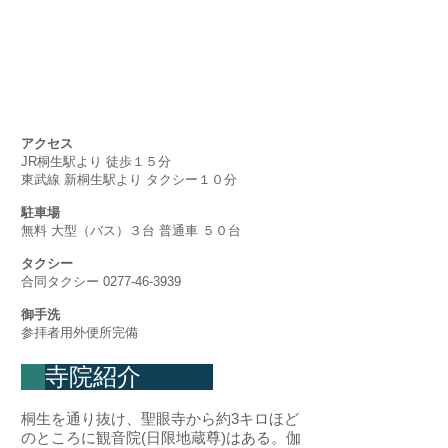
アクセス
JR桐生駅より 徒歩１５分
東武線 新桐生駅より タクシー１０分
駐車場
無料 大型（バス）３台 普通車 ５０台
タクシー
合同タクシー
0277-46-3939
御手洗
参拝者用外便所完備
寺院紹介
桐生を通り抜け、聖眼寺から約3キロほど
のところに観音院(日限地蔵尊)はある。伽