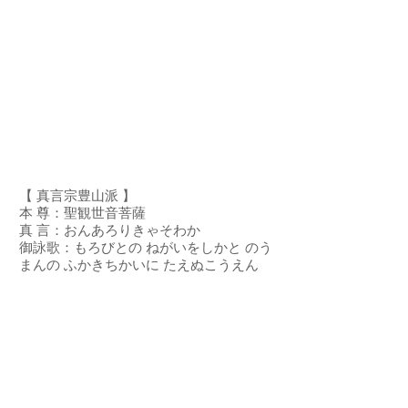
【 真言宗豊山派 】
本 尊：聖観世音菩薩
真 言：おんあろりきゃそわか
御詠歌：もろびとの ねがいをしかと のう
まんの ふかきちかいに たえぬこうえん