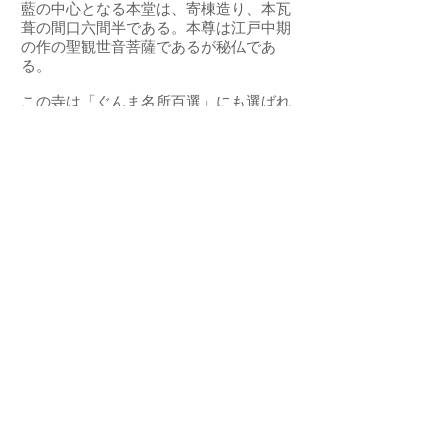
藍の中心となる本堂は、寄棟造り、本瓦
葺の間口六間半である。本尊は江戸中期
の作の聖観世音菩薩であるが秘仏であ
る。
この寺は「ぐんま名所百選」にも選ばれ
た日限地蔵尊をお祀りする寺でもあり、
日々参拝者が絶えることがない。特に毎
月24日の縁日には大勢の参拝者で賑わっ
ている。
昔この地に機屋を営むものがいた。夜に
なると大入道が出るので鉄砲で撃った。
しかし人影はなく、ただ血痕が点々とし
ており、この跡をたどると観音院の境内
で消えていたという。そしてある夜、地
蔵菩薩が機屋の主人の夢枕にあらわれ、
「人々を守護するために野天から堂内に
奉安し、日を限って願いをかければ必ず
かなえてあげる」という夢告があった。
そこで主人は堂宇を建立し地蔵菩薩を奉
安したが、その肩には鉄砲玉の跡が残っ
ていた。