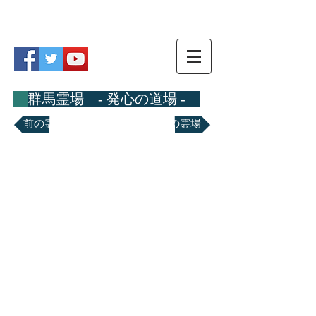
関東八十八ヵ所霊場
群馬霊場 - 発心の道場 -
前の霊場
次の霊場
第十番霊場 諏訪山 観音院
-日限地蔵尊-
〒376-0034 桐生市東2-13-18
TEL
0277-45-0066