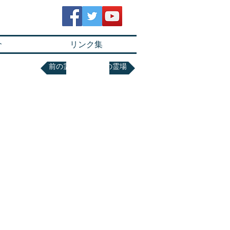
会員ページ
介
リンク集
前の霊場
次の霊場
〒313-0104 常陸太田市上利員町2084
TEL 0294-76-9529