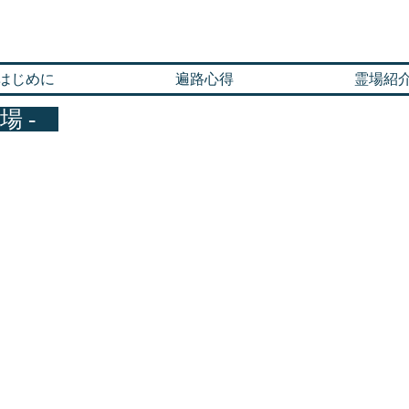
霊場
はじめに
遍路心得
霊場紹
場 -
佛山 鏡徳寺