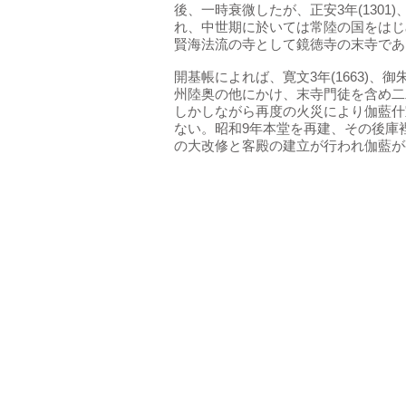
後、一時衰微したが、正安3年(1301
れ、中世期に於いては常陸の国をはじ
賢海法流の寺として鏡徳寺の末寺であ
開基帳によれば、寛文3年(1663)、
州陸奥の他にかけ、末寺門徒を含め二
しかしながら再度の火災により伽藍什
ない。昭和9年本堂を再建、その後庫
の大改修と客殿の建立が行われ伽藍が