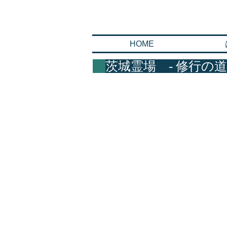
関東八十八ヵ所
HOME
茨城霊場 - 修行の道
第三十二番霊場 五