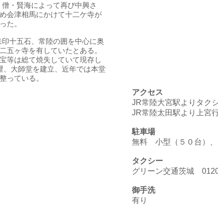
)、僧・賢海によって再び中興さ
め会津相馬にかけて十二ケ寺が
った。
御朱印十五石、常陸の囲を中心に奥
二五ヶ寺を有していたとある。
宝等は総て焼失していて現存し
裡、大師堂を建立、近年では本堂
整っている。
アクセス
JR常陸大宮駅よりタク
JR常陸太田駅より上宮
駐車場
無料 小型（５０台）、
タクシー
グリーン交通茨城 0120-2
御手洗
有り