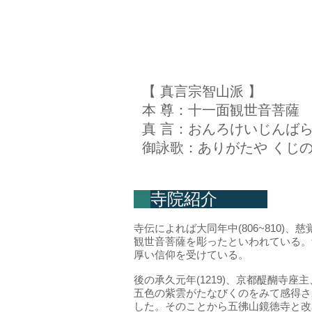
【 真言宗智山派 】
本 尊：十一面観世音菩薩
真 言：おんろけいじんば
御詠歌：ありがたや くじの
寺院紹介
寺伝によれば大同年中(806~810)
観世音菩薩を彫ったといわれている。
厚い信仰を受けている。
後の承久元年(1219)、京都醍醐寺
五色の紫雲がたなびくのをみて感得さ
した。そのことから五彿山鏡徳寺と改