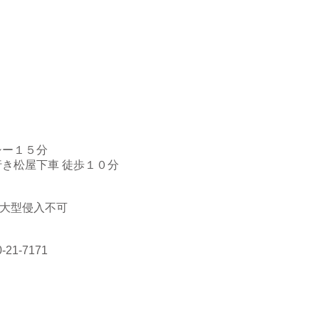
シー１５分
行き松屋下車 徒歩１０分
大型侵入不可
1-7171