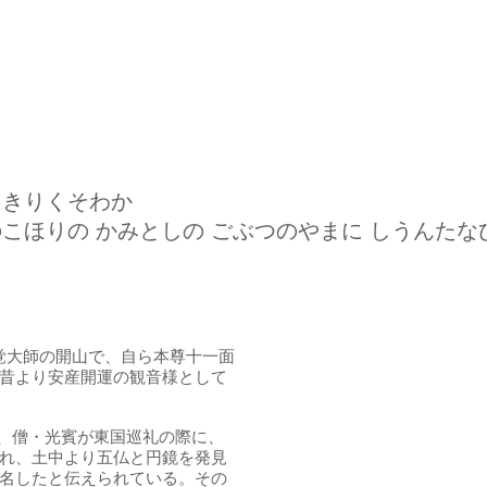
らきりくそわか
こほりの かみとしの ごぶつのやまに しうんたな
、慈覚大師の開山で、自ら本尊十一面
昔より安産開運の観音様として
座主、僧・光賓が東国巡礼の際に、
れ、土中より五仏と円鏡を発見
名したと伝えられている。その